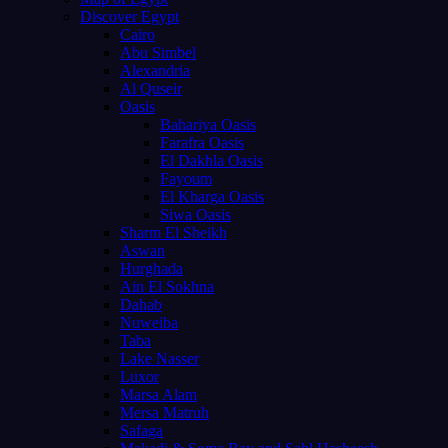
Discover Egypt
Cairo
Abu Simbel
Alexandria
Al Quseir
Oasis
Bahariya Oasis
Farafra Oasis
El Dakhla Oasis
Fayoum
El Kharga Oasis
Siwa Oasis
Sharm El Sheikh
Aswan
Hurghada
Ain El Sokhna
Dahab
Nuweiba
Taba
Lake Nasser
Luxor
Marsa Alam
Mersa Matruh
Safaga